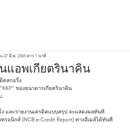
Richendless Pool Villa
เกี่ยวกับเรา
ทรัพย์ของเรา
ya
27 มี.ค. 2565
ยาว 1 นาที
านแอพเกียตรินาคิน
ิตสกอริ่ง
มี "KKP" ของธนาคารเกียตรินาคิน
..
ิ่ง และรายงานเครดิตแบบสรุป จะแสดงผลทันที
ทรอนิกส์ (NCB e-Credit Report) ทางอีเมล์ได้ทันที