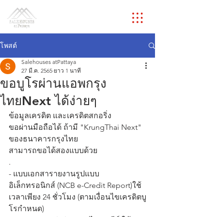
โพสต์
Salehouses atPattaya
27 มี.ค. 2565
ยาว 1 นาที
ขอบูโรผ่านแอพกรุง
ไทยNext ได้ง่ายๆ
ข้อมูลเครดิต และเครดิตสกอริ่ง
ขอผ่านมือถือได้ ถ้ามี "KrungThai Next" 
ของธนาคารกรุงไทย
สามารถขอได้สองแบบด้วย
.
- แบบเอกสารายงานรูปแบบ
อิเล็กทรอนิกส์ (NCB e-Credit Report)ใช้
เวลาเพียง 24 ชั่วโมง (ตามเงื่อนไขเครดิตบู
โรกำหนด)